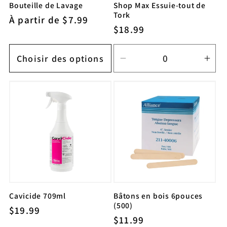
Bouteille de Lavage
Shop Max Essuie-tout de
Tork
Prix
À partir de $7.99
Prix
$18.99
habituel
habituel
Choisir des options
Réduire
Aug
la
la
quantité
quan
de
de
Paquet
Paq
de
de
3
3
Cavicide 709ml
Bâtons en bois 6pouces
(500)
Prix
$19.99
Prix
$11.99
habituel