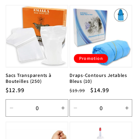
la
la
quantité
quan
de
de
Default
Defa
Title
Title
Promotion
Sacs Transparents à
Draps-Contours Jetables
Bouteilles (250)
Bleus (10)
Prix
$12.99
Prix
Prix
$14.99
$19.99
habituel
habituel
promotionnel
Réduire
Augmenter
Réduire
Aug
la
la
la
la
quantité
quantité
quantité
quan
de
de
de
de