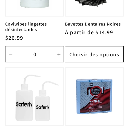
Caviwipes lingettes
Bavettes Dentaires Noires
désinfectantes
Prix
À partir de $14.99
Prix
$26.99
habituel
habituel
Choisir des options
Réduire
Augmenter
la
la
quantité
quantité
de
de
Default
Default
Title
Title