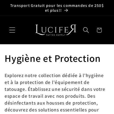
et
Transport Gratuit pour les commandes de 250$
passer
et plus!!
au
contenu
Panier
C
Hygiène et Protection
o
Explorez notre collection dédiée à l'hygiène
l
et à la protection de l'équipement de
tatouage. Établissez une sécurité dans votre
l
espace de travail avec nos produits. Des
désinfectants aux housses de protection,
e
découvrez des solutions essentielles pour