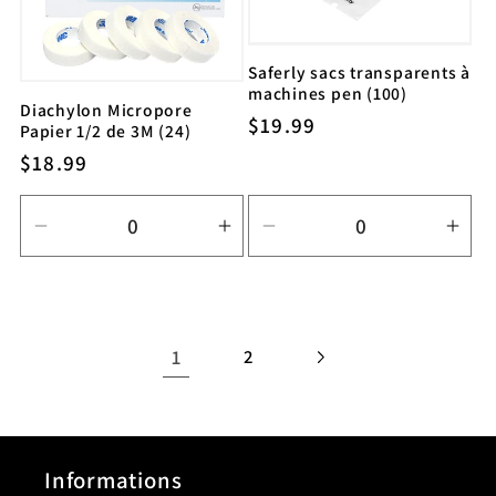
Saferly sacs transparents à
machines pen (100)
Diachylon Micropore
Prix
$19.99
Papier 1/2 de 3M (24)
habituel
Prix
$18.99
habituel
Réduire
Augmenter
Réduire
Aug
la
la
la
la
quantité
quantité
quantité
quan
de
de
de
de
Default
Default
Default
Defa
1
2
Title
Title
Title
Title
Informations