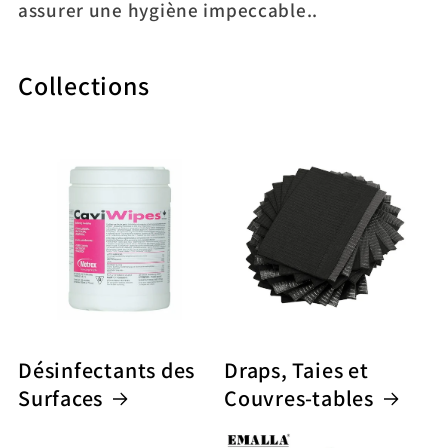
assurer une hygiène impeccable..
c
t
Collections
i
o
n
:
Désinfectants des
Draps, Taies et
Surfaces
Couvres-tables