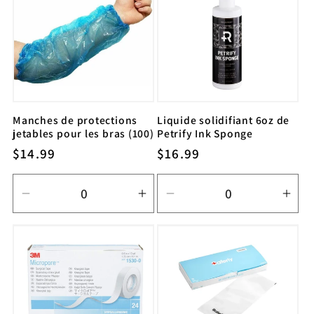
Default
Default
Default
Defa
Title
Title
Title
Title
Manches de protections
Liquide solidifiant 6oz de
jetables pour les bras (100)
Petrify Ink Sponge
Prix
$14.99
Prix
$16.99
habituel
habituel
Réduire
Augmenter
Réduire
Aug
la
la
la
la
quantité
quantité
quantité
quan
de
de
de
de
Default
Default
Default
Defa
Title
Title
Title
Title