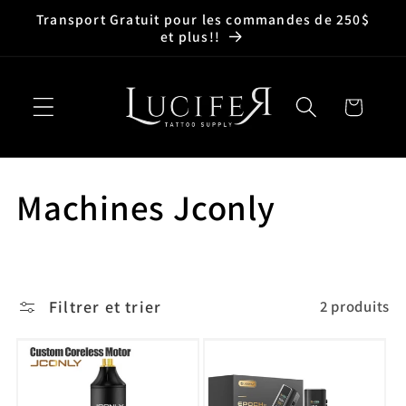
et
Transport Gratuit pour les commandes de 250$
passer
et plus!!
au
contenu
Panier
C
Machines Jconly
o
l
Filtrer et trier
2 produits
l
e