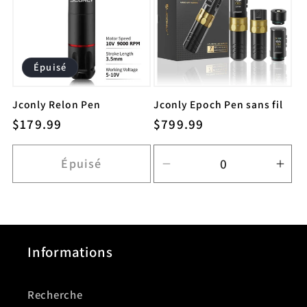
c
t
Épuisé
i
Jconly Relon Pen
Jconly Epoch Pen sans fil
o
Prix
$179.99
Prix
$799.99
habituel
habituel
n
Épuisé
Réduire
Aug
:
la
la
quantité
quan
de
de
Default
Defa
Informations
Title
Title
Recherche