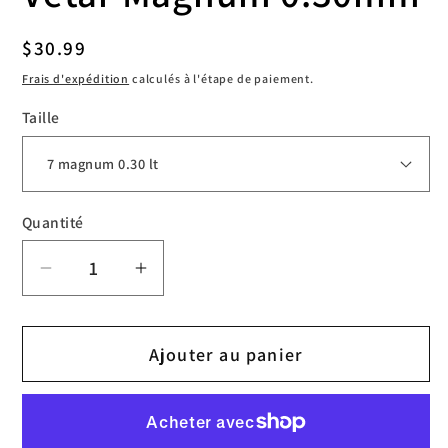
Prix
$30.99
habituel
Frais d'expédition
calculés à l'étape de paiement.
Taille
Quantité
Réduire
Augmenter
la
la
quantité
quantité
Ajouter au panier
de
de
Cartouches
Cartouches
Jconly
Jconly
Vetar
Vetar