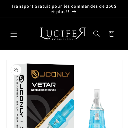
et
Transport Gratuit pour les commandes de 250$
passer
et plus!!
au
contenu
Panier
Passer aux
informations
produits