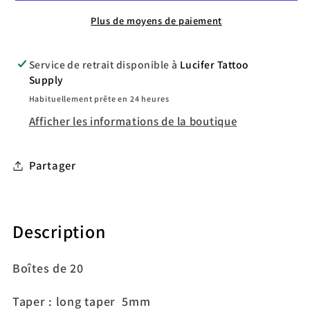
Magnum
Magnum
Plus de moyens de paiement
0.30mm
0.30mm
Service de retrait disponible à
Lucifer Tattoo
Supply
Habituellement prête en 24 heures
Afficher les informations de la boutique
Partager
Description
Boîtes de 20
Taper : long taper 5mm