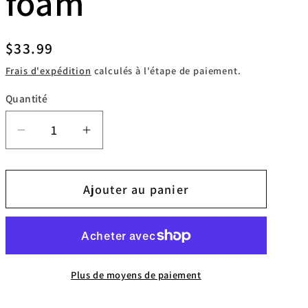
foam
Prix
$33.99
habituel
Frais d'expédition
calculés à l'étape de paiement.
Quantité
Réduire
Augmenter
la
la
quantité
quantité
Ajouter au panier
de
de
FK
FK
Irons
Irons
Ergo
Ergo
grips
grips
Plus de moyens de paiement
jetable
jetable
en
en