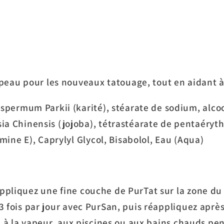
 peau pour les nouveaux tatouage, tout en aidant à
spermum Parkii (karité), stéarate de sodium, alcool
a Chinensis (jojoba), tétrastéarate de pentaérythr
mine E), Caprylyl Glycol, Bisabolol, Eau (Aqua)
ppliquez une fine couche de PurTat sur la zone du
 3 fois par jour avec PurSan, puis réappliquez aprè
na, à la vapeur, aux piscines ou aux bains chauds 