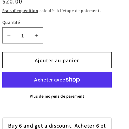
Prix
$20.00
habituel
Frais d'expédition
calculés à l'étape de paiement.
Quantité
Réduire
Augmenter
la
la
quantité
quantité
Ajouter au panier
de
de
PurTat
PurTat
crème
crème
90ml
90ml
Plus de moyens de paiement
Buy 6 and get a discount! Acheter 6 et