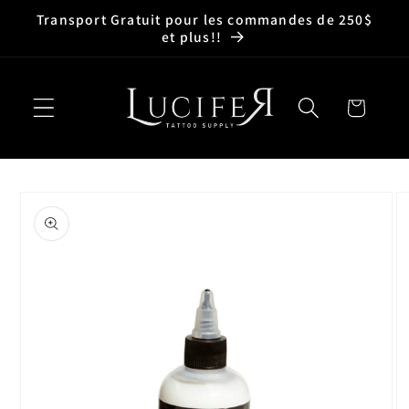
et
Transport Gratuit pour les commandes de 250$
passer
et plus!!
au
contenu
Panier
Passer aux
informations
produits