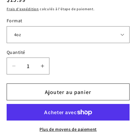
habituel
Frais d'expédition
calculés à l'étape de paiement.
Format
Quantité
Réduire
Augmenter
la
la
quantité
quantité
Ajouter au panier
de
de
Stencil
Stencil
Stuff
Stuff
Plus de moyens de paiement