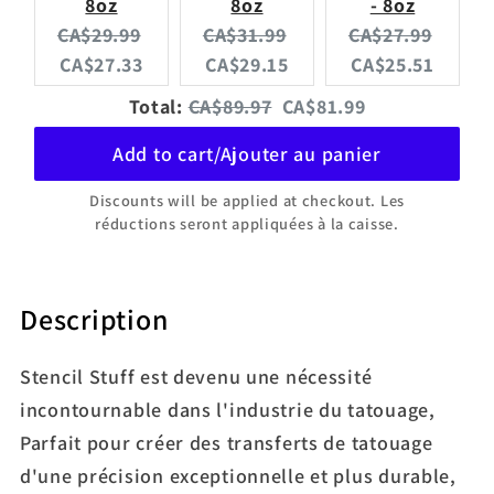
8oz
8oz
- 8oz
Original
Current
Original
Current
Original
Curre
CA$29.99
CA$31.99
CA$27.99
price:
price:
price:
price:
price:
price:
CA$27.33
CA$29.15
CA$25.51
Original
Discounted
Total:
CA$89.97
CA$81.99
price
price
Add to cart/Ajouter au panier
Discounts will be applied at checkout. Les
réductions seront appliquées à la caisse.
Description
Stencil Stuff est devenu une nécessité
incontournable dans l'industrie du tatouage,
Parfait pour créer des transferts de tatouage
d'une précision exceptionnelle et plus durable,