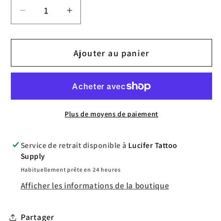
Réduire
Augmenter
la
la
quantité
quantité
Ajouter au panier
de
de
Trio
Trio
Stencil
Stencil
(prep,
(prep,
stuff,
stuff,
Plus de moyens de paiement
spray)
spray)
Service de retrait disponible à
Lucifer Tattoo
Supply
Habituellement prête en 24 heures
Afficher les informations de la boutique
Partager