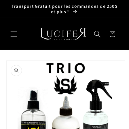
et
Transport Gratuit pour les commandes de 250$
passer
et plus!!
au
contenu
Panier
Passer aux
informations
produits