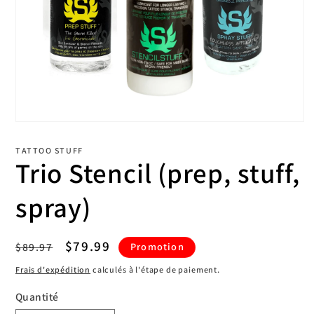
Ouvrir
le
média
TATTOO STUFF
1
Trio Stencil (prep, stuff,
dans
une
fenêtre
spray)
modale
Prix
Prix
$79.99
$89.97
Promotion
habituel
promotionnel
Frais d'expédition
calculés à l'étape de paiement.
Quantité