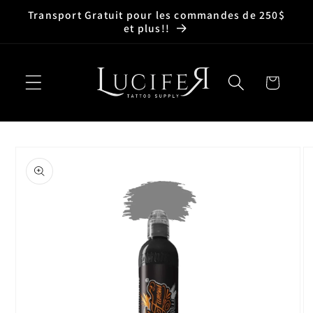
et
Transport Gratuit pour les commandes de 250$
passer
et plus!!
au
contenu
Panier
Passer aux
informations
produits