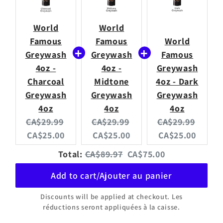
World
World
Famous
Famous
World
Greywash
Greywash
Famous
4oz -
4oz -
Greywash
Charcoal
Midtone
4oz - Dark
Greywash
Greywash
Greywash
4oz
4oz
4oz
Original
Current
Original
Current
Original
Curre
CA$29.99
CA$29.99
CA$29.99
price:
price:
price:
price:
price:
price:
CA$25.00
CA$25.00
CA$25.00
Original
Discounted
Total:
CA$89.97
CA$75.00
price
price
Add to cart/Ajouter au panier
Discounts will be applied at checkout. Les
réductions seront appliquées à la caisse.