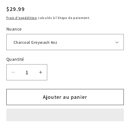
Prix
$29.99
habituel
Frais d'expédition
calculés à l'étape de paiement.
Nuance
Quantité
Réduire
Augmenter
la
la
quantité
quantité
Ajouter au panier
de
de
World
World
Famous
Famous
Greywash
Greywash
4oz
4oz