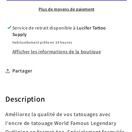
Outlining
Outlining
Plus de moyens de paiement
Service de retrait disponible à
Lucifer Tattoo
Supply
Habituellement prête en 24 heures
Afficher les informations de la boutique
Partager
Description
Améliorez la qualité de vos tatouages avec
l'encre de tatouage World Famous Legendary
Outlining en format 4oz. Spécialement formulée