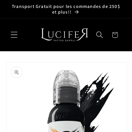
et
Transport Gratuit pour les commandes de 250$
passer
et plus!!
au
contenu
Panier
Passer aux
informations
produits